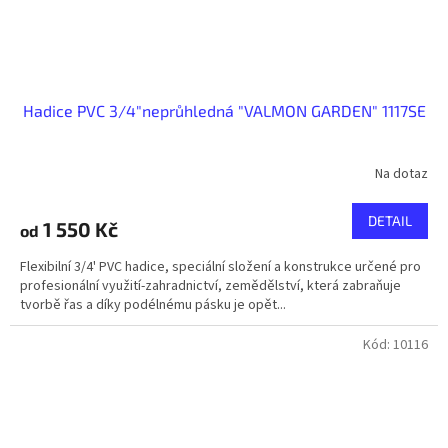
Hadice PVC 3/4"neprůhledná "VALMON GARDEN" 1117SE
Na dotaz
DETAIL
1 550 Kč
od
Flexibilní 3/4' PVC hadice, speciální složení a konstrukce určené pro
profesionální využití-zahradnictví, zemědělství, která zabraňuje
tvorbě řas a díky podélnému pásku je opět...
Kód:
10116