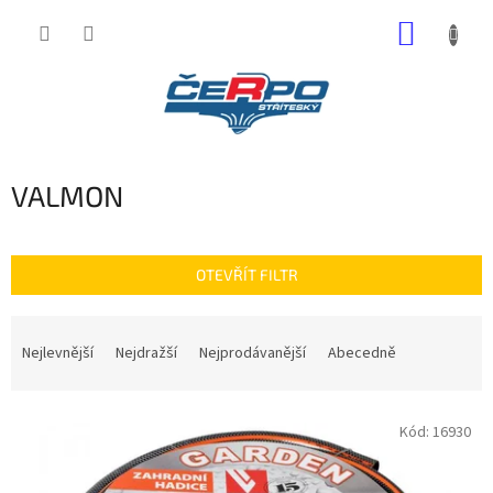
Přejít
NÁKUP
na
obsah
KOŠÍK
VALMON
OTEVŘÍT FILTR
Ř
a
Nejlevnější
Nejdražší
Nejprodávanější
Abecedně
z
e
V
n
Kód:
16930
ý
í
p
p