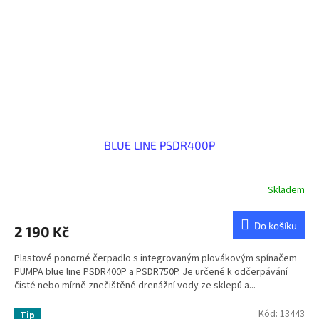
BLUE LINE PSDR400P
Skladem
Do košíku
2 190 Kč
Plastové ponorné čerpadlo s integrovaným plovákovým spínačem
PUMPA blue line PSDR400P a PSDR750P. Je určené k odčerpávání
čisté nebo mírně znečištěné drenážní vody ze sklepů a...
Kód:
13443
Tip