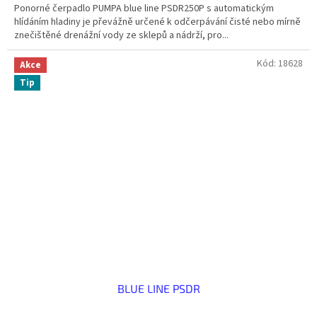
Ponorné čerpadlo PUMPA blue line PSDR250P s automatickým
hlídáním hladiny je převážně určené k odčerpávání čisté nebo mírně
znečištěné drenážní vody ze sklepů a nádrží, pro...
Kód:
18628
Akce
Tip
BLUE LINE PSDR