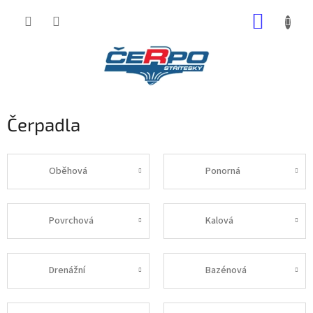
Přejít
NÁKUP
na
obsah
KOŠÍK
Čerpadla
Oběhová
Ponorná
Povrchová
Kalová
Drenážní
Bazénová