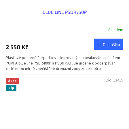
BLUE LINE PSDR750P
Skladem
Do košíku
2 550 Kč
Plastové ponorné čerpadlo s integrovaným plovákovým spínačem
PUMPA blue line PSDR400P a PSDR750P. Je určené k odčerpávání
čisté nebo mírně znečištěné drenážní vody ze sklepů a...
Kód:
13415
Akce
Tip