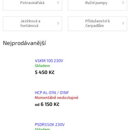
Potravinářská
Ruční pumpy
Jezírková a
Příslušenství k
fontánová
čerpadlům
Nejprodávanější
4SKM 100 230V
Skladem
5 450 Kč
HCP AL-01N / 01NF
Momentálně nedostupné
6 150 Kč
od
PSDR550X 230V
Skladem