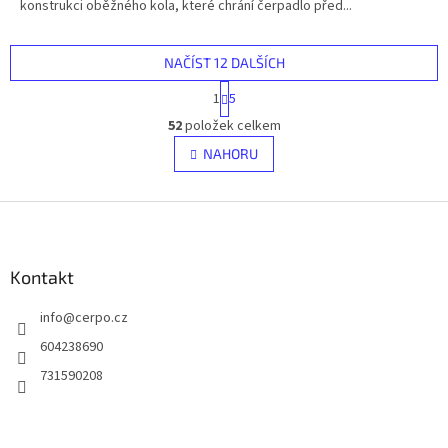
konstrukci oběžného kola, které chrání čerpadlo před...
NAČÍST 12 DALŠÍCH
S
1
5
t
O
r
52
položek celkem
v
á
l
NAHORU
n
á
k
d
o
v
Z
a
á
c
á
n
í
p
í
p
a
Kontakt
r
t
v
info
@
cerpo.cz
í
k
y
604238690
v
731590208
ý
p
i
s