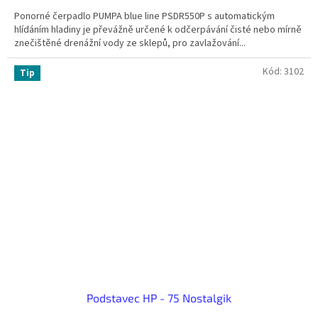
Ponorné čerpadlo PUMPA blue line PSDR550P s automatickým
hlídáním hladiny je převážně určené k odčerpávání čisté nebo mírně
znečištěné drenážní vody ze sklepů, pro zavlažování...
Kód:
3102
Tip
Podstavec HP - 75 Nostalgik