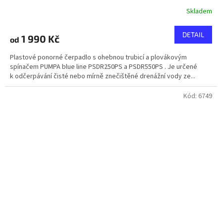
Skladem
DETAIL
1 990 Kč
od
Plastové ponorné čerpadlo s ohebnou trubicí a plovákovým
spínačem PUMPA blue line PSDR250PS a PSDR550PS . Je určené
k odčerpávání čisté nebo mírně znečištěné drenážní vody ze...
Kód:
6749