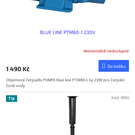
t
ů
BLUE LINE PTM60-1 230V
Momentálně nedostupné
Do košíku
1 490 Kč
Objemové čerpadlo PUMPA blue line PTM60-1 na 230V pro čerpání
čisté vody.
Kód:
9993
Tip