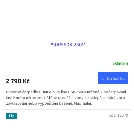
PSDR550X 230V
Skladem
Do košíku
2 790 Kč
Ponorné čerpadlo PUMPA blue line PSDR550X určené k odčerpávání
čisté nebo mírně znečištěné drenážní vody ze sklepů a nádrží, pro
zavlažování nebo vypouštění bazénů. Maximální...
Kód:
13573
Tip