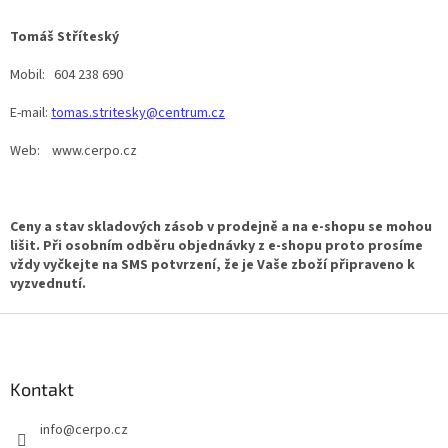
Tomáš Stříteský
Mobil: 604 238 690
E-mail:
tomas.stritesky@centrum.cz
Web: www.cerpo.cz
Ceny a stav skladových zásob v prodejně a na e-shopu se mohou
lišit. Při osobním odběru objednávky z e-shopu proto prosíme
vždy vyčkejte na SMS potvrzení, že je Vaše zboží připraveno k
vyzvednutí.
Z
á
p
a
Kontakt
t
info
@
cerpo.cz
í