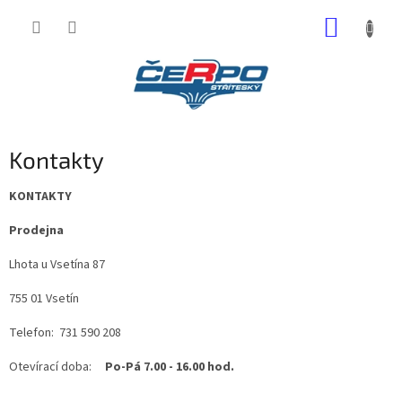
Přejít
NÁKUP
na
obsah
KOŠÍK
Kontakty
KONTAKTY
Prodejna
Lhota u Vsetína 87
755 01 Vsetín
Telefon: 731 590 208
Otevírací doba:
Po-Pá 7.00 - 16.00 hod.