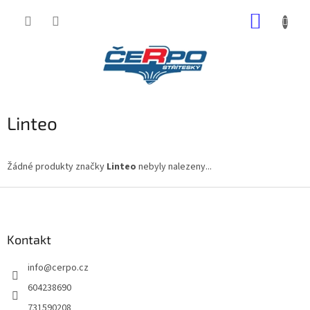
Přejít
NÁKUP
na
obsah
KOŠÍK
Linteo
Žádné produkty značky
Linteo
nebyly nalezeny...
Z
á
p
a
Kontakt
t
info
@
cerpo.cz
í
604238690
731590208