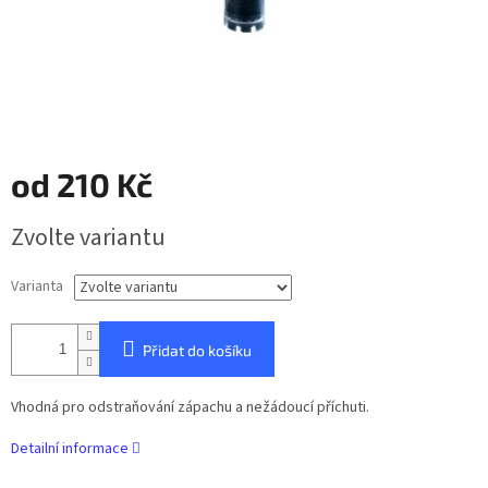
od
210 Kč
Měrná
Zvolte variantu
cena:
Varianta
Přidat do košíku
Vhodná pro odstraňování zápachu a nežádoucí příchuti.
Detailní informace