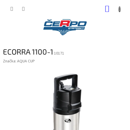
Přejít
NÁKUP
na
obsah
KOŠÍK
ECORRA 1100-1
10171
Značka:
AQUA CUP