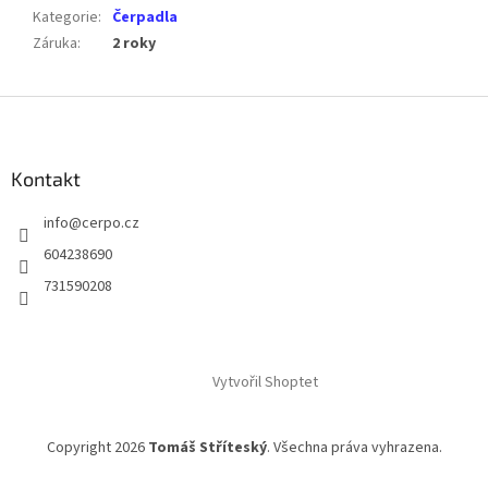
Kategorie
:
Čerpadla
Záruka
:
2 roky
Z
á
p
a
Kontakt
t
info
@
cerpo.cz
í
604238690
731590208
Vytvořil Shoptet
Copyright 2026
Tomáš Stříteský
. Všechna práva vyhrazena.