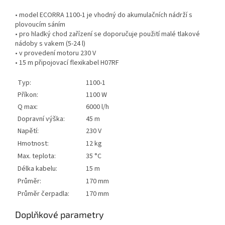
• model ECORRA 1100-1 je vhodný do akumulačních nádrží s
plovoucím sáním
• pro hladký chod zařízení se doporučuje použití malé tlakové
nádoby s vakem (5-24 l)
• v provedení motoru 230 V
• 15 m připojovací flexikabel H07RF
Typ:
1100-1
Příkon:
1100 W
Q max:
6000 l/h
Dopravní výška:
45 m
Napětí:
230 V
Hmotnost:
12 kg
Max. teplota:
35 °C
Délka kabelu:
15 m
Průměr:
170 mm
Průměr čerpadla:
170 mm
Doplňkové parametry